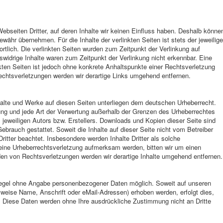
ebseiten Dritter, auf deren Inhalte wir keinen Einfluss haben. Deshalb könne
ewähr übernehmen. Für die Inhalte der verlinkten Seiten ist stets der jeweilige
ortlich. Die verlinkten Seiten wurden zum Zeitpunkt der Verlinkung auf
widrige Inhalte waren zum Zeitpunkt der Verlinkung nicht erkennbar. Eine
nkten Seiten ist jedoch ohne konkrete Anhaltspunkte einer Rechtsverletzung
chtsverletzungen werden wir derartige Links umgehend entfernen.
Inhalte und Werke auf diesen Seiten unterliegen dem deutschen Urheberrecht.
itung und jede Art der Verwertung außerhalb der Grenzen des Urheberrechtes
 jeweiligen Autors bzw. Erstellers. Downloads und Kopien dieser Seite sind
Gebrauch gestattet. Soweit die Inhalte auf dieser Seite nicht vom Betreiber
Dritter beachtet. Insbesondere werden Inhalte Dritter als solche
 eine Urheberrechtsverletzung aufmerksam werden, bitten wir um einen
n von Rechtsverletzungen werden wir derartige Inhalte umgehend entfernen.
Regel ohne Angabe personenbezogener Daten möglich. Soweit auf unseren
weise Name, Anschrift oder eMail-Adressen) erhoben werden, erfolgt dies,
is. Diese Daten werden ohne Ihre ausdrückliche Zustimmung nicht an Dritte