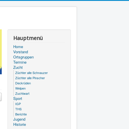
Hauptmenü
Home
Vorstand
Ortsgruppen
Termine
Zucht
Züchter alle Schnauzer
Züchter alle Pinscher
Deckrüden
Welpen
Zuchtwart
Sport
IGP
THS
Berichte
Jugend
Historie