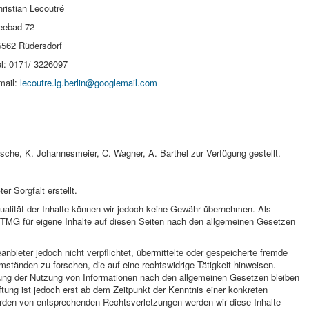
hristian Lecoutré
eebad 72
5562 Rüdersdorf
el: 0171/ 3226097
mail:
lecoutre.lg.berlin@googlemail.com
he, K. Johannesmeier, C. Wagner, A. Barthel zur Verfügung gestellt.
er Sorgfalt erstellt.
ktualität der Inhalte können wir jedoch keine Gewähr übernehmen. Als
 TMG für eigene Inhalte auf diesen Seiten nach den allgemeinen Gesetzen
nbieter jedoch nicht verpflichtet, übermittelte oder gespeicherte fremde
tänden zu forschen, die auf eine rechtswidrige Tätigkeit hinweisen.
rung der Nutzung von Informationen nach den allgemeinen Gesetzen bleiben
ftung ist jedoch erst ab dem Zeitpunkt der Kenntnis einer konkreten
rden von entsprechenden Rechtsverletzungen werden wir diese Inhalte