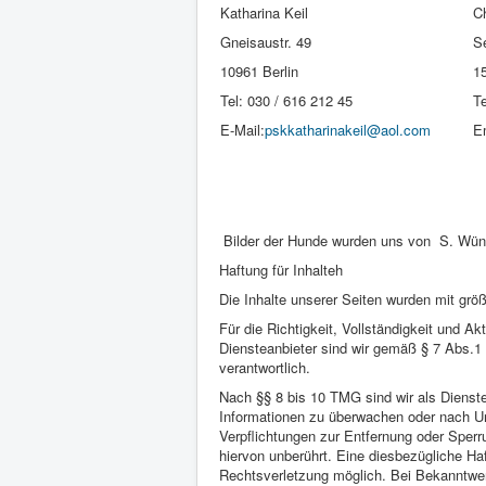
Katharin
a Keil
C
Gneisaustr. 49
S
10961 Berlin
1
Tel: 030 / 616 212 45
T
E-Mail:
pskkatharinakeil@aol.com
E
Bilder der Hunde wurden uns von S. Wünsc
Haftung für Inhalteh
Die Inhalte unserer Seiten wurden mit größt
Für die Richtigkeit, Vollständigkeit und A
Diensteanbieter sind wir gemäß § 7 Abs.1
verantwortlich.
Nach §§ 8 bis 10 TMG sind wir als Dienstea
Informationen zu überwachen oder nach Ums
Verpflichtungen zur Entfernung oder Sper
hiervon unberührt. Eine diesbezügliche Ha
Rechtsverletzung möglich. Bei Bekanntwe